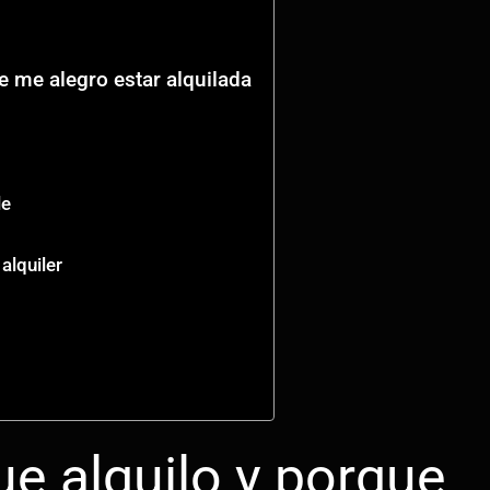
e me alegro estar alquilada
le
alquiler
e alquilo y porque