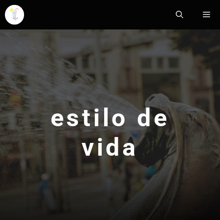
Saltar
Me
al
contenido
estilo de
vida